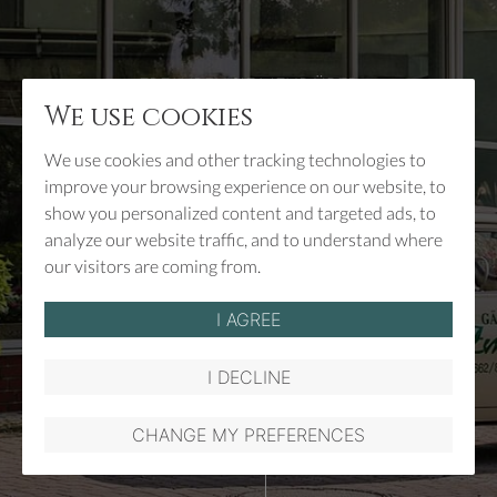
ERFAHREN SIE MEHR ÜBER
We use cookies
UNSER SORTIMENT
KONTAKT & ANFAHRT
We use cookies and other tracking technologies to
improve your browsing experience on our website, to
show you personalized content and targeted ads, to
analyze our website traffic, and to understand where
our visitors are coming from.
I AGREE
SCROLL
I DECLINE
GARTEN MAGAZIN
UNTERNEHMEN
KONTAKT & ANFAHRT
CHANGE MY PREFERENCES
Gärtnerei
Gärt
Zmugg
Zmu
-
-
Balkonpfla
Balk