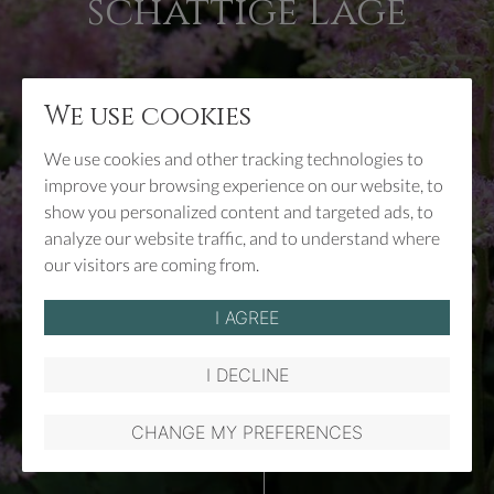
schattige Lage
We use cookies
ERFAHREN SIE MEHR
ÜBER STAUDEN
We use cookies and other tracking technologies to
improve your browsing experience on our website, to
show you personalized content and targeted ads, to
analyze our website traffic, and to understand where
our visitors are coming from.
I AGREE
SCROLL
I DECLINE
GARTEN MAGAZIN
UNTERNEHMEN
KONTAKT & ANFAHRT
CHANGE MY PREFERENCES
Gärtnerei
Gärt
Zmugg
Zmu
-
-
Balkonpfla
Balk