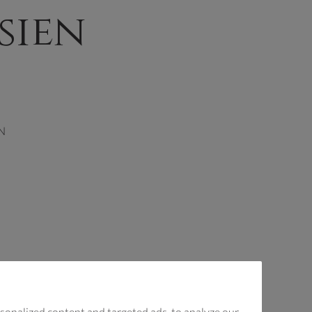
sien
N
sonalized content and targeted ads, to analyze our