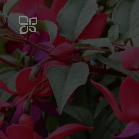
Gärtnerei
Zmugg
-
Blumen,
Pflanzen
und
Gartengestaltung
Salzburg